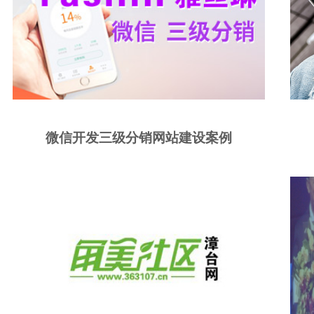
微信开发三级分销网站建设案例