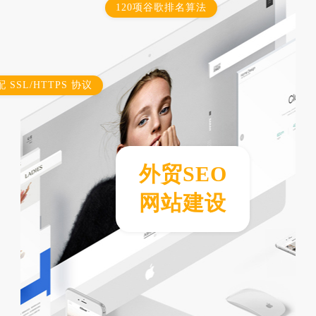
120项谷歌排名算法
 SSL/HTTPS 协议
外贸SEO
网站建设